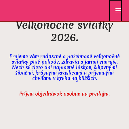
Skip
to
content
Veľkonočné sviatky
2026.
Prajeme vám radostné a požehnané veľkonočné
sviatky plné pohody, zdravia a jarnej energie.
Nech sú tieto dni naplnené láskou, šikovnými
šibačmi, krásnymi kraslicami a príjemnými
chvíľami v kruhu najbližších.
Príjem objednávok osobne na predajni.