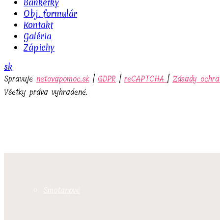
Banketky
Obj. formulár
Kontakt
Galéria
Zápichy
Podujatie
sk
Spravuje
netovapomoc.sk
|
GDPR
|
reCAPTCHA
|
Zásady ochra
Všetky práva vyhradené.
Zákusky
Smotanové