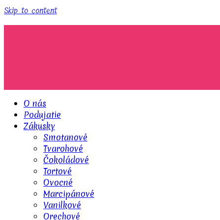
Skip to content
O nás
Podujatie
Zákusky
Smotanové
Tvarohové
Čokoládové
Tortové
Ovocné
Marcipánové
Vanilkové
Orechové