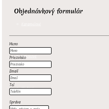
Objednávkový formulár
Karamelové
Meno
Kokosové
Priezvisko
Email
Tel
Medové
Správa