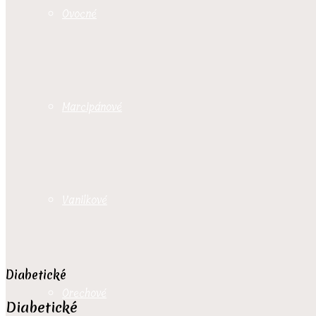
Ovocné
Marcipánové
Vanilkové
Diabetické
Orechové
Diabetické