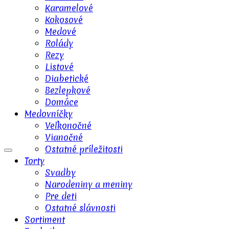
Karamelové
MENU
MENU
Kokosové
Medové
Rolády
Rezy
Listové
Diabetické
MENU
MENU
Bezlepkové
Domáce
Medovníčky
Veľkonočné
Vianočné
Ostatné príležitosti
Torty
Svadby
Narodeniny a meniny
Pre deti
Ostatné slávnosti
Sortiment
O nás