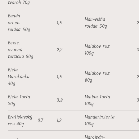
tvaroh 70g
Banán-
Mak-višňa
orech.
1,5
2
roláda 50g
roláda 50g
Bezle.
Malakov rez
ovocná
2,2
3
100g
tortička 80g
Biela
Malakov rez
Marokánka
1,5
2
80g
40g
Biela torta
Malina torta
3,8
3
80g
100g
Bratislavský
Mandarin.torta
0,7
1,2
3
rez 40g
100g
Marcipán-