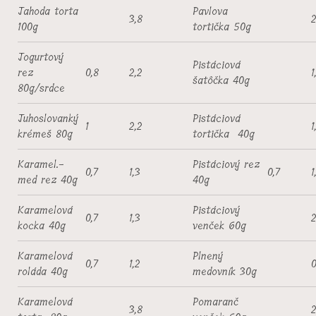
Jahoda torta
Pavlova
3,8
100g
tortička 50g
Jogurtový
Pistáciová
rez
0,8
2,2
1
šatôčka 40g
80g/srdce
Juhoslovanký
Pistáciová
1
2,2
1
krémeš 80g
tortička 40g
Karamel.-
Pistáciový rez
0,7
1,3
0,7
1
med rez 40g
40g
Karamelová
Pistáciový
0,7
1,3
2
kocka 40g
venček 60g
Karamelová
Plnený
0,7
1,2
0
roláda 40g
medovník 30g
Karamelová
Pomaranč
3,8
2