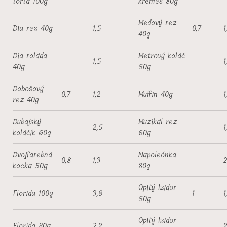
torta 100g
krémeš 80g
Medový rez
Dia rez 40g
1,5
0,7
1
40g
Dia roláda
Metrový koláč
1,5
1
40g
50g
Dobošový
0,7
1,2
Muffin 40g
1
rez 40g
Dubajský
Muzikál rez
2,5
1
koláčik 60g
60g
Dvojfarebná
Napoleónka
0,8
1,3
2
kocka 50g
80g
Opitý Izidor
Florida 100g
3,8
1
1
50g
Opitý Izidor
Florida 80g
2,2
2