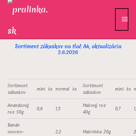
Skip
to
content
Sortimet zákuskov
Sortiment zákuskov na tlač A4, aktualizácia
2.6.2026
Sortiment
Sortiment
mini
ks
normal
ks
mini
ks
zákuskov
zákuskov
Ananásový
Makový rez
0,8
1,3
0,7
1
rez 50g
40g
Banán
ovocno-
2,2
Makrónka 20g
2