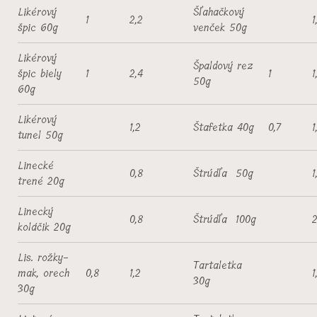
Likérový
Šľahačkový
1
2,2
1
špic 60g
venček 50g
Likérový
Špaldový rez
špic biely
1
2,4
1
1
50g
60g
Likérový
1,2
Štafetka 40g
0,7
1
tunel 50g
Linecké
0,8
Štrúdľa 50g
1
trené 20g
Linecký
0,8
Štrúdľa 100g
2
koláčik 20g
Lis. rožky-
Tartaletka
mak, orech
0,8
1,2
1
30g
30g