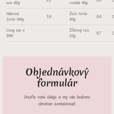
2,2
0,8
1
sen 80g
roláda 40g
Maková
Želé torta
3,8
0,8
2
torta 100g
80g
Ceny eur s
Žĺtkový rez
0,7
1
DPH
20g
Objednávkový
formulár
Uveďte vaše údaje a my vás budeme
obratom kontaktovať.