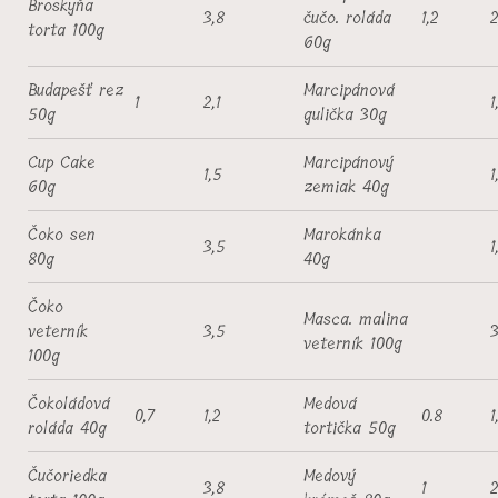
Broskyňa
3,8
čučo. roláda
1,2
2
torta 100g
60g
Budapešť rez
Marcipánová
1
2,1
1
50g
gulička 30g
Cup Cake
Marcipánový
1,5
1
60g
zemiak 40g
Čoko sen
Marokánka
3,5
1
80g
40g
Čoko
Masca. malina
veterník
3,5
3
veterník 100g
100g
Čokoládová
Medová
0,7
1,2
0.8
1
roláda 40g
tortička 50g
Čučoriedka
Medový
3,8
1
2