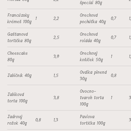
špecíal 80g
Francúzsky
Orechová
1
2,2
0,7
1
krémeš 100g
pochúťka 40g
Gaštanová
Orechová
2,5
0,7
1
tortička 80g
roláda 40g
Cheescake
Orechový
3,9
1
1
80g
košíček 50g
Oválka plnená
Jablčník 40g
1,5
0,8
30g
Ovocno-
Jablková
3,8
tvaroh torta
1
3
torta 100g
100g
Jadrový
Pavlova
0,8
1,3
3
rožok 40g
tortička 100g