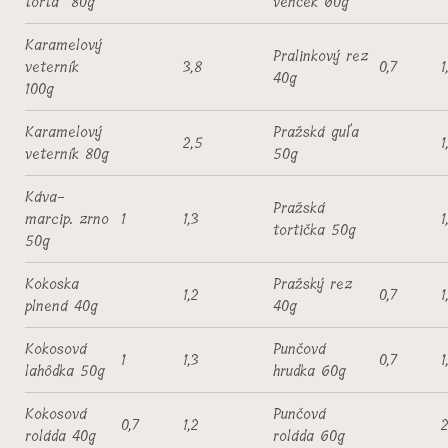
torta 80g
venček 60g
Karamelový
Pralinkový rez
veterník
3,8
0,7
1
40g
100g
Karamelový
Pražská guľa
2,5
1
veterník 80g
50g
Káva-
Pražská
marcip. zrno
1
1,3
1
tortička 50g
50g
Kokoska
Pražský rez
1,2
0,7
1
plnená 40g
40g
Kokosová
Punčová
1
1,3
0,7
1
lahôdka 50g
hrudka 60g
Kokosová
Punčová
0,7
1,2
2
roláda 40g
roláda 60g