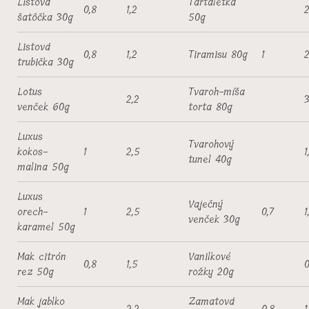
Listová
Tartaletka
0,8
1,2
2
šatôčka 30g
50g
Listová
0,8
1,2
Tiramisu 80g
1
2
trubička 30g
Lotus
Tvaroh-míša
2,2
3
venček 60g
torta 80g
Luxus
Tvarohový
kokos-
1
2,5
1
tunel 40g
malina 50g
Luxus
Vaječný
orech-
1
2,5
0,7
1
venček 30g
karamel 50g
Mak citrón
Vanilkové
0,8
1,5
0
rez 50g
rožky 20g
Mak jablko
Zamatová