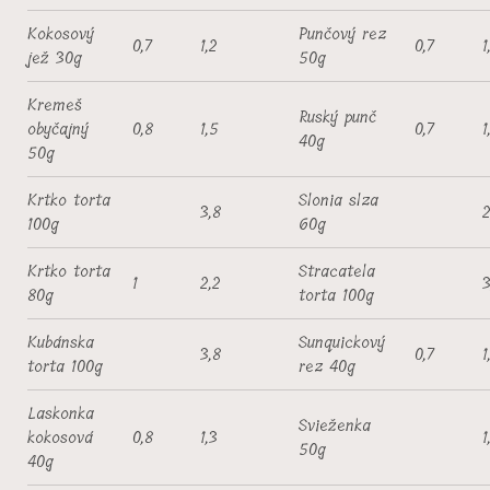
Kokosový
Punčový rez
0,7
1,2
0,7
1
jež 30g
50g
Kremeš
Ruský punč
obyčajný
0,8
1,5
0,7
1
40g
50g
Krtko torta
Slonia slza
3,8
2
100g
60g
Krtko torta
Stracatela
1
2,2
3
80g
torta 100g
Kubánska
Sunquickový
3,8
0,7
1
torta 100g
rez 40g
Laskonka
Svieženka
kokosová
0,8
1,3
1
50g
40g