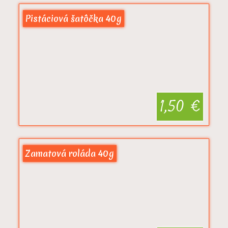
Pistáciová šatôčka 40g
1,50 €
Zamatová roláda 40g