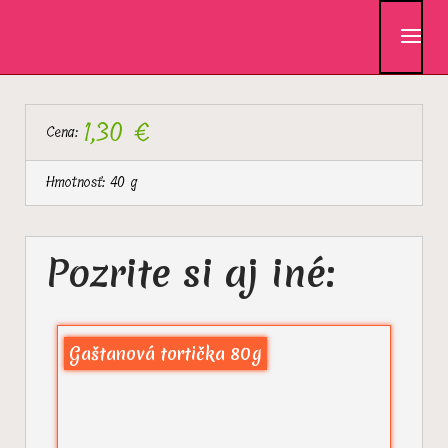
Skip
to
content
1,30 €
Cena:
Hmotnosť:
40 g
Pozrite si aj iné:
Gaštanová tortička 80g