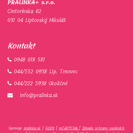
PRALINKA+ s.r.o.
Cintorínska 62
031 04 Liptovský Mikuláš
Kontakt
0948 018 581
044/552 0938 Lip. Trnovec
044/222 5938 Okoličné
info@pralinka.sk
Spravuje
pralinka.sk
|
GDPR
|
reCAPTCHA
|
Zásady ochrany osobných